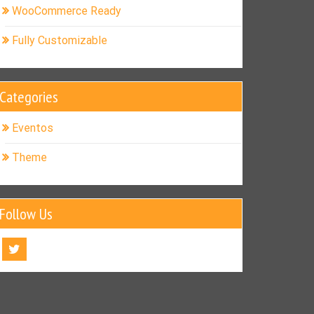
WooCommerce Ready
Fully Customizable
Categories
Eventos
Theme
Follow Us