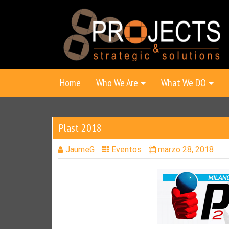
Skip
to
content
Home
Who We Are
What We DO
Plast 2018
JaumeG
Eventos
marzo 28, 2018